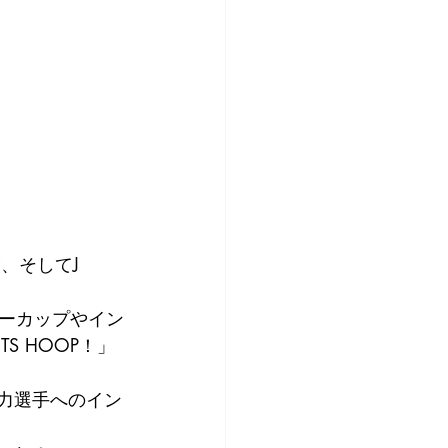
演
、そしてJ 
ターカップやイン
S HOOP！」
有力選手へのイン