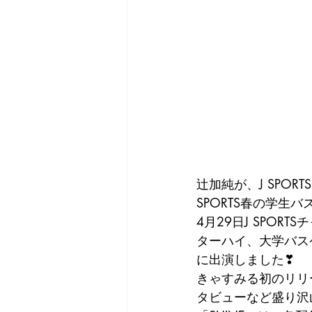
辻加純が、J SPORT
SPORTS春の学生
4月29日J SPO
ターハイ、大学バスケ
に出演しました❣
きゃすみる初のリリ
タビューなど盛り沢