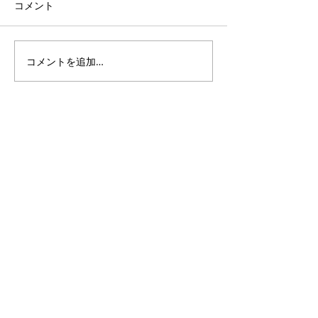
コメント
コメントを追加…
千葉心羽・岡本一花が
宮崎夏海 新グ
「近代麻雀水着祭2026 in
「jamStep」
東京サマーランド」に出
て活動開始のお
演しました
HOME
COMPANY
NEWS