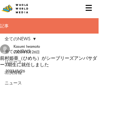
WHOLE
WORLD
MEDIA
記事
全てのNEWS
Kasumi Iwamoto
全てのNEWS
2023年5月26日
前村姫亜（ひめち）がシーブリーズアンバサダ
リリース
ー3期生に就任しました
2023/5/26
出演情報
ニュース