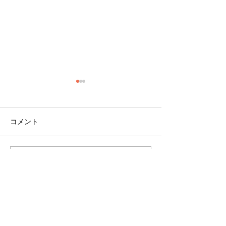
コメント
コメントを追加…
千葉心羽・岡本一花が
宮崎夏海 新グ
「近代麻雀水着祭2026 in
「jamStep」
東京サマーランド」に出
て活動開始のお
演しました