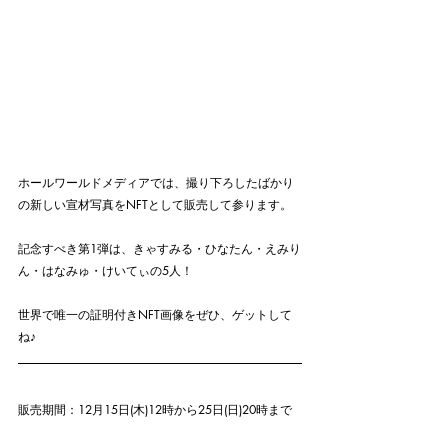
ホールワールドメディアでは、撮り下ろしたばかり
の新しい宣材写真をNFTとして販売して参ります。
記念すべき第1弾は、きゃすみる・ひなたん・えみり
ん・はなみゅ・けいてぃの5人！
世界で唯一の証明付きNFT画像をぜひ、ゲットして
ね♪
販売期間：12月15日(木)12時から25日(日)20時まで