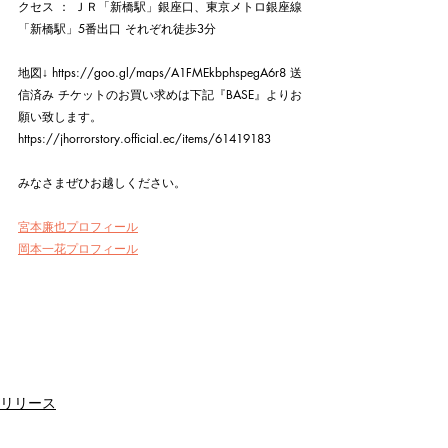
クセス ： ＪＲ「新橋駅」銀座口、東京メトロ銀座線
「新橋駅」5番出口 それぞれ徒歩3分  
地図↓ https://goo.gl/maps/A1FMEkbphspegA6r8 送
信済み チケットのお買い求めは下記『BASE』よりお
願い致します。  
https://jhorrorstory.official.ec/items/61419183
みなさまぜひお越しください。
宮本廉也プロフィール
岡本一花プロフィール
リリース