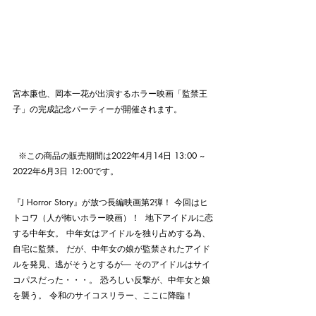
宮本廉也、岡本一花が出演するホラー映画「監禁王
子」の完成記念パーティーが開催されます。
  ※この商品の販売期間は2022年4月14日 13:00 ~ 
2022年6月3日 12:00です。
『J Horror Story』が放つ長編映画第2弾！ 今回はヒ
トコワ（人が怖いホラー映画）！  地下アイドルに恋
する中年女。 中年女はアイドルを独り占めする為、
自宅に監禁。 だが、中年女の娘が監禁されたアイド
ルを発見、逃がそうとするが― そのアイドルはサイ
コパスだった・・・。 恐ろしい反撃が、中年女と娘
を襲う。 令和のサイコスリラー、ここに降臨！  