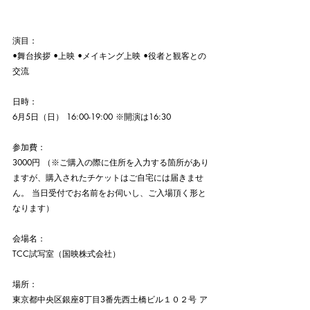
演目：
•舞台挨拶 •上映 •メイキング上映 •役者と観客との
交流  
日時：
6月5日（日） 16:00-19:00 ※開演は16:30  
参加費：
3000円 （※ご購入の際に住所を入力する箇所があり
ますが、購入されたチケットはご自宅には届きませ
ん。 当日受付でお名前をお伺いし、ご入場頂く形と
なります）   
会場名：
TCC試写室（国映株式会社） 
場所：
東京都中央区銀座8丁目3番先西土橋ビル１０２号 ア