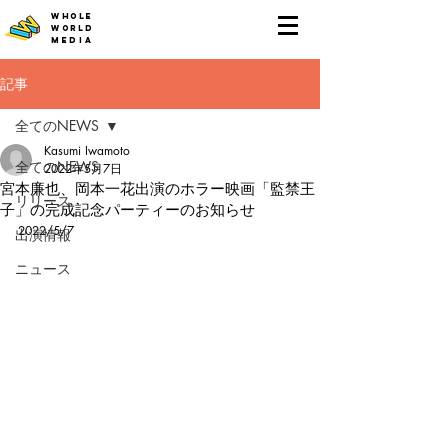
WHOLE
WORLD
MEDIA
記事
全てのNEWS
Kasumi Iwamoto
全てのNEWS
2022年5月7日
宮本廉也、岡本一花出演のホラー映画「監禁王
リリース
子」の完成記念パーティーのお知らせ
2022/5/7
出演情報
ニュース