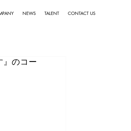
MPANY
NEWS
TALENT
CONTACT US
す』のコー