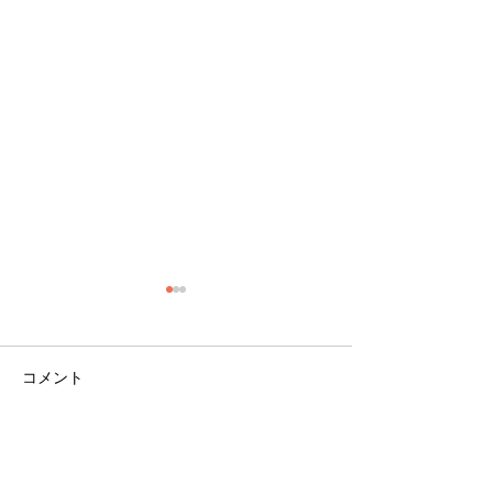
コメント
コメントを追加…
辻加純が朝日放送テレビ
弊社所属の久保