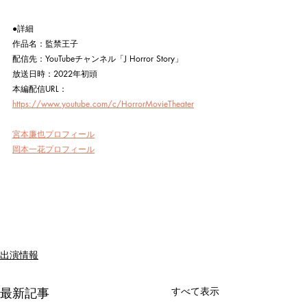
●詳細
作品名：監禁王子
配信先：YouTubeチャンネル「J Horror Story」
放送日時：2022年初頭
本編配信URL：
https://www.youtube.com/c/HorrorMovieTheater
宮本廉也プロフィール
岡本一花プロフィール
出演情報
最新記事
すべて表示