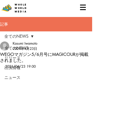
WHOLE
WORLD
MEDIA
記事
全てのNEWS
Kasumi Iwamoto
全てのNEWS
2021年4月23日
WEGOマガジン5/6月号にMAGICOURが掲載
リリース
されました。
2021/04/23 19:00
出演情報
ニュース