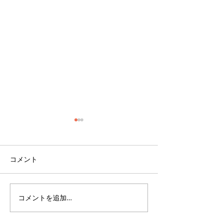
コメント
コメントを追加…
千葉心羽・岡本一花が
宮崎夏海 新グ
「近代麻雀水着祭2026 in
「jamStep」