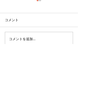
コメント
コメントを追加…
千葉心羽・岡本一花が
宮崎夏海 新グ
「近代麻雀水着祭2026 in
「jamStep」
東京サマーランド」に出
て活動開始のお
演しました
HOME
COMPANY