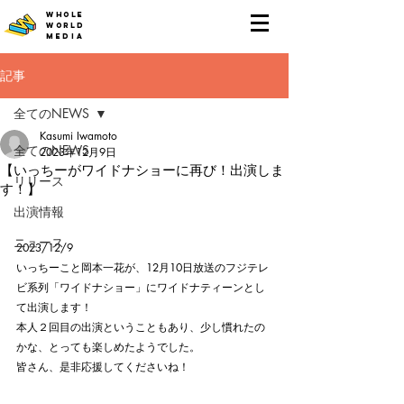
WHOLE
WORLD
MEDIA
記事
全てのNEWS
Kasumi Iwamoto
全てのNEWS
2023年12月9日
【いっちーがワイドナショーに再び！出演しま
リリース
す！】
出演情報
ニュース
2023/12/9
いっちーこと岡本一花が、12月10日放送のフジテレ
ビ系列「ワイドナショー」にワイドナティーンとし
て出演します！
本人２回目の出演ということもあり、少し慣れたの
かな、とっても楽しめたようでした。
皆さん、是非応援してくださいね！